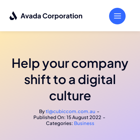
Skip
to
content
Help your company
shift to a digital
culture
By
tl@cubiccom.com.au
-
Published On: 15 August 2022
-
Categories:
Business