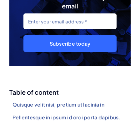
email
Subscribe today
Table of content
Quisque velit nisi, pretium ut lacinia in
Pellentesque in ipsum id orci porta dapibus.