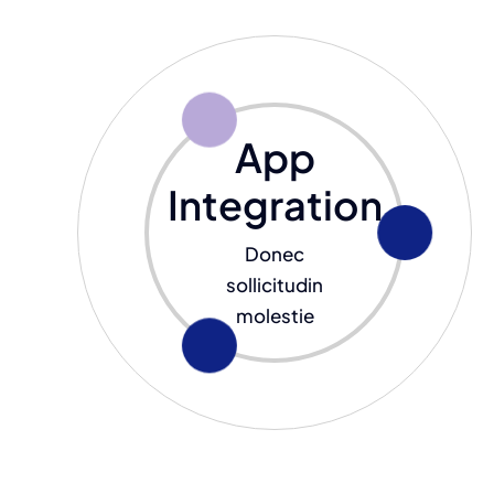
App
Integration
Donec
sollicitudin
molestie