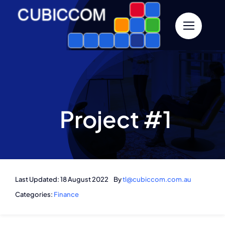
Skip
to
content
Project #1
Last Updated: 18 August 2022
By
tl@cubiccom.com.au
Categories:
Finance